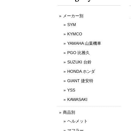
メーカー別
SYM
KYMCO
YAMAHA 山葉機車
PGO 比雅久
SUZUKI 台鈴
HONDA ホンダ
GIANT 捷安特
YSS
KAWASAKI
商品別
ヘルメット
マフラー