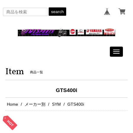
search
Toggle
navigati
Item
商品一覧
GTS400i
Home
メーカー別
SYM
GTS400i