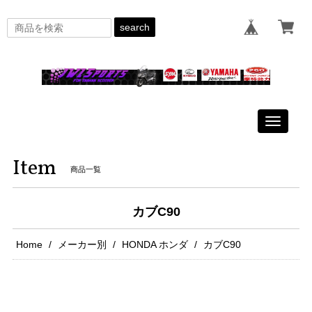
search
Toggle
navigati
Item
商品一覧
カブC90
Home
メーカー別
HONDA ホンダ
カブC90