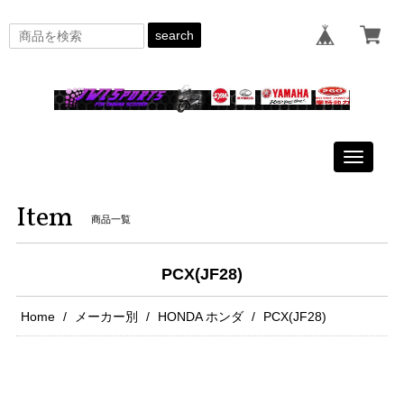
search
Toggle
navigati
Item
商品一覧
PCX(JF28)
Home
メーカー別
HONDA ホンダ
PCX(JF28)