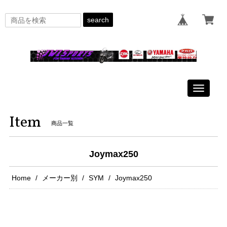
search
Toggle
navigati
Item
商品一覧
Joymax250
Home
メーカー別
SYM
Joymax250