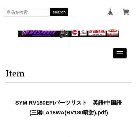
search
Toggle
navigati
Item
SYM RV180EFIパーツリスト 英語/中国語
(三陽LA18WA(RV180噴射).pdf)